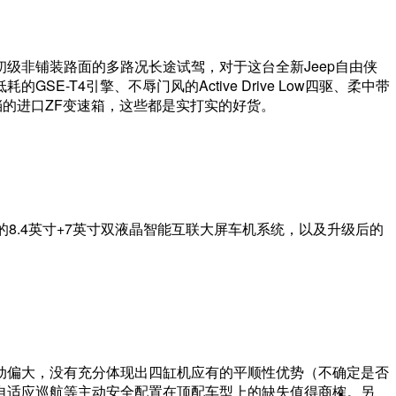
级非铺装路面的多路况长途试驾，对于这台全新Jeep自由侠
SE-T4引擎、不辱门风的Active Drive Low四驱、柔中带
挡的进口ZF变速箱，这些都是实打实的好货。
rLife的8.4英寸+7英寸双液晶智能互联大屏车机系统，以及升级后的
动偏大，没有充分体现出四缸机应有的平顺性优势（不确定是否
自适应巡航等主动安全配置在顶配车型上的缺失值得商榷。另