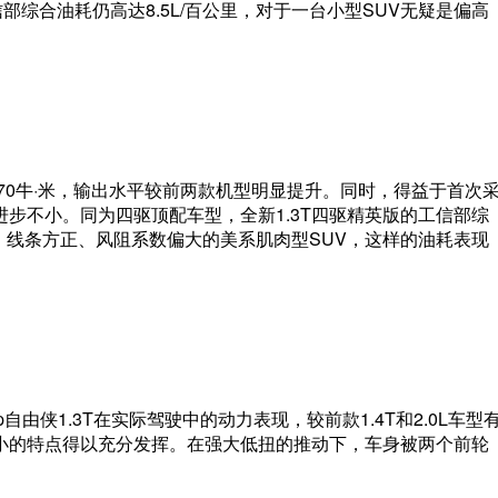
信部综合油耗仍高达8.5L/百公里，对于一台小型SUV无疑是偏高
矩270牛·米，输出水平较前两款机型明显提升。同时，得益于首次
步不小。同为四驱顶配车型，全新1.3T四驱精英版的工信部综
马力，线条方正、风阻系数偏大的美系肌肉型SUV，这样的油耗表现
由侠1.3T在实际驾驶中的动力表现，较前款1.4T和2.0L车型
小的特点得以充分发挥。在强大低扭的推动下，车身被两个前轮