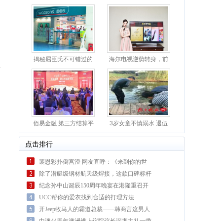
揭秘屈臣氏不可错过的
海尔电视逆势转身，前
主
卸妆
十月
佰易金融 第三方结算平
3岁女童不慎溺水 退伍
台
武警
点击排行
裴恩彩扑倒宫澄 网友直呼：《来到你的世
界》简直
除了潜艇级钢材航天级焊接，这款口碑标杆
的SUV凭
纪念孙中山诞辰150周年晚宴在港隆重召开
UCC帮你的爱衣找到合适的打理方法
开Jeep牧马人的霸道总裁——韩商言这男人