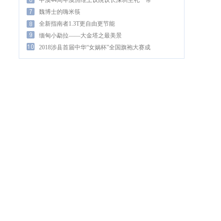
上头！
中澳44周年澳洲维上议院议长深圳主礼一带
一路启动
魏博士的嗨米筷
全新指南者1.3T更自由更节能
缅甸小勐拉——大金塔之最美景
2018涉县首届中华“女娲杯”全国旗袍大赛成
功举办