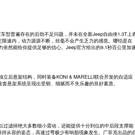
车型普遍存在的后劲不足问题，并未在全新Jeep自由侠1.3T上
法定限速内，动力源源不断，丝毫不会产生乏力的感觉。哪怕是在
动力依然能给你提供足够的信心。Jeep官方给出的9.1秒百公里加
立后悬架结构，同时装备KONI & MARELLI联合开发的自适应
这套悬架系统呈现出坚韧、细腻而不失乐趣的良好素质。
架可以过滤掉绝大多数细小震动，还能提供十分到位的中后段支撑能
能保持从容的姿态，高速过弯极少有响胎现象发生。广菲克出品的