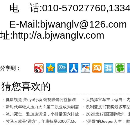
电 话:010-57027760,133
E-Mail:bjwanglv@126.com
址:http://a.bjwanglv.com
分享到：
猜您喜欢的
健康视觉 关eye行动 锐视眼镜公益捐赠
大指挥官车主：做自己
新时代年轻人压力大？第二职业成为刚需
凯利蓝皮书获奖最多车
冰川死亡、雅加达沉没，小排量国六排放
2020第17届国际锅炉
牧马人就是“远方”，年底特享6000元Mo
环
“倔哥”的Jeeper人生：