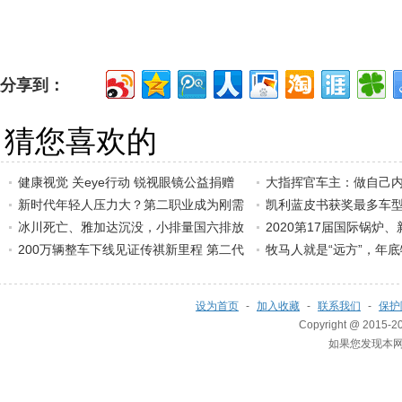
分享到：
猜您喜欢的
健康视觉 关eye行动 锐视眼镜公益捐赠
大指挥官车主：做自己
新时代年轻人压力大？第二职业成为刚需
凯利蓝皮书获奖最多车
冰川死亡、雅加达沉没，小排量国六排放
2020第17届国际锅炉
200万辆整车下线见证传祺新里程 第二代
环
牧马人就是“远方”，年底特
设为首页
-
加入收藏
-
联系我们
-
保护
Copyright @ 2015-20
如果您发现本