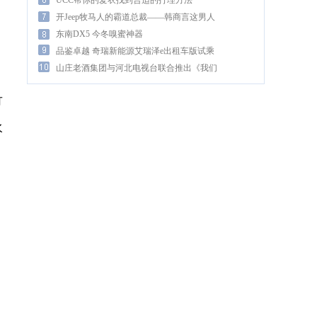
UCC帮你的爱衣找到合适的打理方法
开Jeep牧马人的霸道总裁——韩商言这男人
上头！
东南DX5 今冬嗅蜜神器
品鉴卓越 奇瑞新能源艾瑞泽e出租车版试乘
试驾活动
山庄老酒集团与河北电视台联合推出《我们
的宝藏》
竹
水
。
，