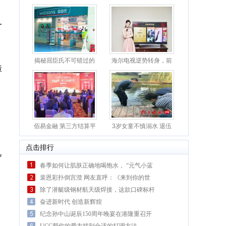
一
揭秘屈臣氏不可错过的
海尔电视逆势转身，前
障
卸妆
十月
佰易金融 第三方结算平
3岁女童不慎溺水 退伍
台
武警
点击排行
肌
春季如何让肌肤正确地喝饱水， “元气小蓝
瓶”轻
裴恩彩扑倒宫澄 网友直呼：《来到你的世
界》简直
除了潜艇级钢材航天级焊接，这款口碑标杆
的SUV凭
奋进新时代 创造新辉煌
纪念孙中山诞辰150周年晚宴在港隆重召开