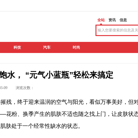
全站
资讯
信息
科技
汽车
时尚
饱水， “元气小蓝瓶”轻松来搞定
2-03-09 浏览次数：
摧残，终于迎来温润的空气与阳光，看似万事美好，但
——花粉、换季产生的肌肤不适也随之找上门，让皮肤状
.感觉肌肤处于一个经常性缺水的状态。